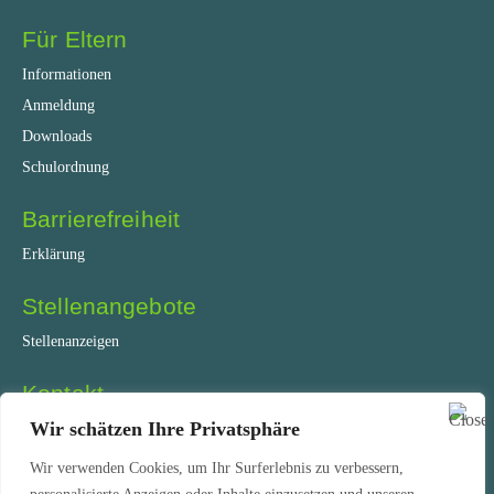
Für Eltern
Informationen
Anmeldung
Downloads
Schulordnung
Barrierefreiheit
Erklärung
Stellenangebote
Stellenanzeigen
Kontakt
Coesfelder Straße 75
Wir schätzen Ihre Privatsphäre
45892 Gelsenkirchen
Wir verwenden Cookies, um Ihr Surferlebnis zu verbessern,
Tel.: +49 209 51 30 260