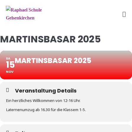
Zum
Inhalt
springen
Me
Sc
MARTINSBASAR 2025
MARTINSBASAR 2025
SA
15
NOV
Veranstaltung Details
Ein herzlliches Willkommen von 12-16 Uhr.
Laternenumzug ab 16.30 für die Klassem 1-5.