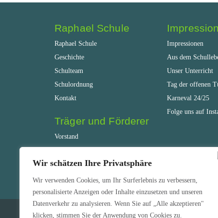
Raphael Schule
Impressio
Raphael Schule
Impressionen
Geschichte
Aus dem Schulleb
Schulteam
Unser Unterricht
Schulordnung
Tag der offenen T
Kontakt
Karneval 24/25
Folge uns auf Ins
Träger und Förderer
Vorstand
Schulverein
Wir schätzen Ihre Privatsphäre
Mitglied werden
Förderer
Wir verwenden Cookies, um Ihr Surferlebnis zu verbessern,
personalisierte Anzeigen oder Inhalte einzusetzen und unseren
Datenverkehr zu analysieren. Wenn Sie auf „Alle akzeptieren"
© 2026 - Raphael Schule Gelsenkirchen
klicken, stimmen Sie der Anwendung von Cookies zu.