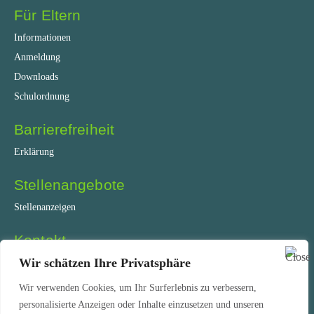
Für Eltern
Informationen
Anmeldung
Downloads
Schulordnung
Barrierefreiheit
Erklärung
Stellenangebote
Stellenanzeigen
Kontakt
Coesfelder Straße 75
Wir schätzen Ihre Privatsphäre
45892 Gelsenkirchen
Wir verwenden Cookies, um Ihr Surferlebnis zu verbessern,
Tel.: +49 209 51 30 260
personalisierte Anzeigen oder Inhalte einzusetzen und unseren
Fax: +49 209 51 30 26 15