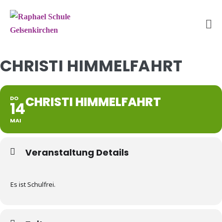
Zum
Inhalt
springen
Me
Sc
CHRISTI HIMMELFAHRT
CHRISTI HIMMELFAHRT
DO
14
MAI
Veranstaltung Details
Es ist Schulfrei.