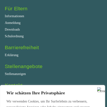
Für Eltern
Informationen
Anmeldung
Downloads
Schulordnung
Barrierefreiheit
Erklärung
Stellenangebote
Stellenanzeigen
Kontakt
Coesfelder Straße 75
Wir schätzen Ihre Privatsphäre
45892 Gelsenkirchen
Wir verwenden Cookies, um Ihr Surferlebnis zu verbessern,
Tel.: +49 209 51 30 260