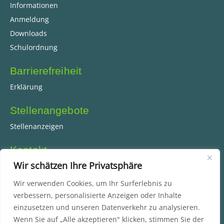
Informationen
Anmeldung
Downloads
Schulordnung
Barrierefreiheit
Erklärung
Stellenangebote
Stellenanzeigen
Kontakt
Wir schätzen Ihre Privatsphäre
Coesfelder Straße 75
45892 Gelsenkirchen
Wir verwenden Cookies, um Ihr Surferlebnis zu
Tel.: +49 209 51 30 260
verbessern, personalisierte Anzeigen oder Inhalte
Fax: +49 209 51 30 26 15
einzusetzen und unseren Datenverkehr zu analysieren.
E-Mail: kontakt@rsge.de
Wenn Sie auf „Alle akzeptieren" klicken, stimmen Sie der