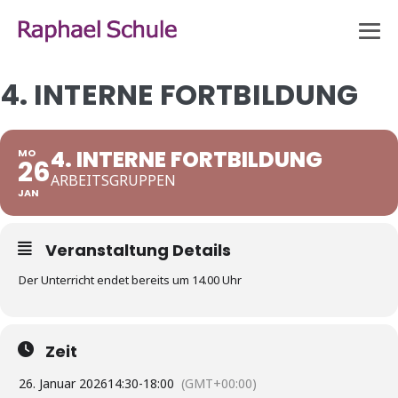
Zum
Inhalt
Me
springen
Sch
4. INTERNE FORTBILDUNG
4. INTERNE FORTBILDUNG
MO
26
ARBEITSGRUPPEN
JAN
Veranstaltung Details
Der Unterricht endet bereits um 14.00 Uhr
Zeit
26. Januar 2026
14:30
-
18:00
(GMT+00:00)