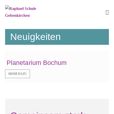
Zum
Inhalt
springen
Me
Sc
Neuigkeiten
Planetarium Bochum
D
MEHR DAZU